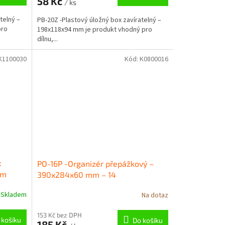
58 Kč
/ ks
telný –
PB-20Z -Plastový úložný box zavíratelný –
pro
198x118x94 mm je produkt vhodný pro
dílnu,...
K1100030
Kód:
K0800016
x
PO-16P -Organizér přepážkový –
mm
390x284x60 mm – 14
Skladem
Na dotaz
153 Kč bez DPH
 košíku
Do košíku
185 Kč