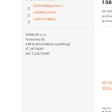
1 0
obchod
@
egrikon.cz
KP-30T
+420491114334
pryžov
+420774746861
je prod
EGRIKON s.r.o.
Vrchoviny 63
549 01 Nové Město nad Metují
IČ: 28778367
DIČ: CZ28778367
KP-85
380x
169 Kč