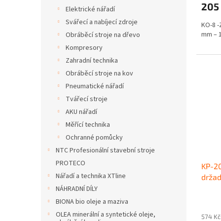
205
Elektrické nářadí
Svářecí a nabíjecí zdroje
KO-8 -
mm – 1
Obráběcí stroje na dřevo
Kompresory
Zahradní technika
Obráběcí stroje na kov
Pneumatické nářadí
Tvářecí stroje
AKU nářadí
Měřící technika
Ochranné pomůcky
NTC Profesionální stavební stroje
PROTECO
KP-20
Nářadí a technika XTline
drža
mm –
NÁHRADNÍ DÍLY
BIONA bio oleje a maziva
OLEA minerální a syntetické oleje,
574 Kč