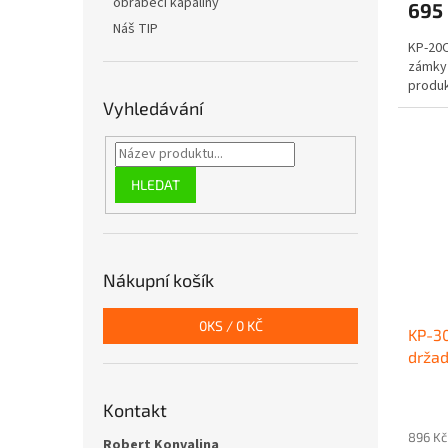
obráběcí kapaliny
695
Náš TIP
KP-20O
zámky 
produk
Vyhledávání
HLEDAT
Nákupní košík
0
KS /
0 KČ
KP-30
držad
752x
Kontakt
896 Kč
Robert Konvalina