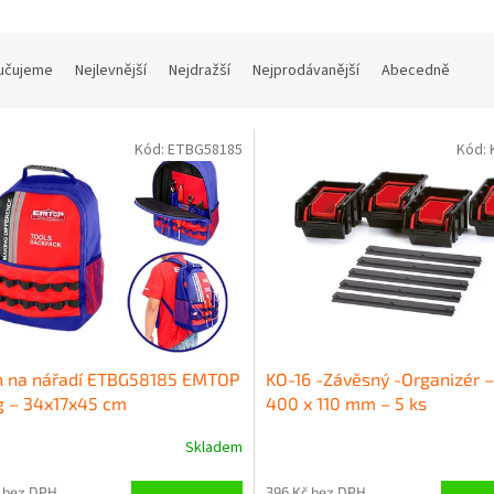
učujeme
Nejlevnější
Nejdražší
Nejprodávanější
Abecedně
Kód:
ETBG58185
Kód:
h na nářadí ETBG58185 EMTOP
KO-16 -Závěsný -Organizér –
g – 34x17x45 cm
400 x 110 mm – 5 ks
Skladem
 bez DPH
396 Kč bez DPH