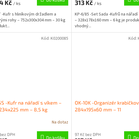
84 Kč
313 Kč
/ ks
/ ks
 -Kufr s hliníkovým držadlem a
KP-6/85 -Set Sada -Kufrů na nářadí
ými rohy – 752x300x304 mm – 30 kg
– 328x178x160 mm – 6 kg je produk
ukt...
vhodný...
Kód:
K0200085
Kód:
S -Kufr na nářadí s víkem –
OK-10K -Organizér krabičkov
234x225 mm – 8,5 kg
284x195x60 mm – 11
Na dotaz
 bez DPH
97 Kč bez DPH
Do košíku
Do