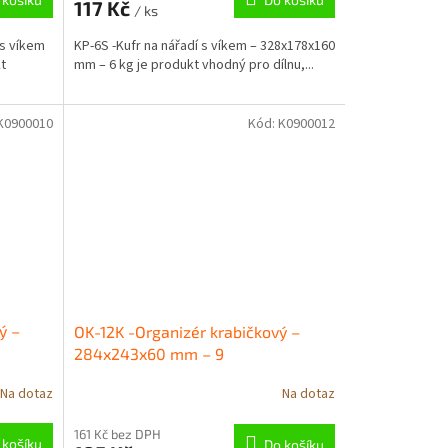
117 Kč
/ ks
 s víkem
KP-6S -Kufr na nářadí s víkem – 328x178x160
t
mm – 6 kg je produkt vhodný pro dílnu,...
K0900010
Kód:
K0900012
ý –
OK-12K -Organizér krabičkový –
284x243x60 mm – 9
Na dotaz
Na dotaz
161 Kč bez DPH
 košíku
Do košíku