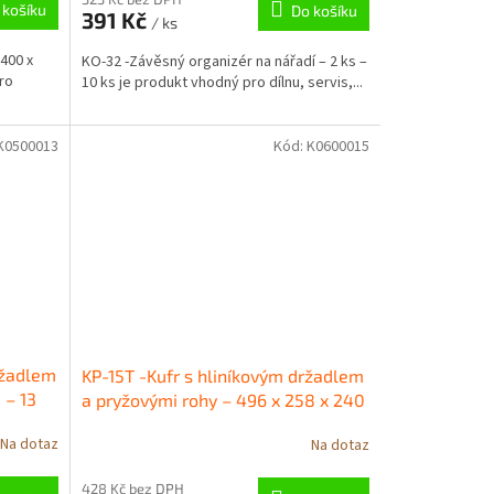
 košíku
Do košíku
391 Kč
/ ks
400 x
KO-32 -Závěsný organizér na nářadí – 2 ks –
ro
10 ks je produkt vhodný pro dílnu, servis,...
K0500013
Kód:
K0600015
ržadlem
KP-15T -Kufr s hliníkovým držadlem
– 13
a pryžovými rohy – 496 x 258 x 240
mm – 15 kg
Na dotaz
Na dotaz
428 Kč bez DPH