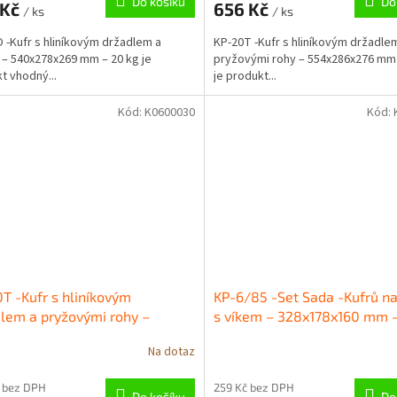
Do košíku
Do
 Kč
656 Kč
/ ks
/ ks
 -Kufr s hliníkovým držadlem a
KP-20T -Kufr s hliníkovým držadle
– 540x278x269 mm – 20 kg je
pryžovými rohy – 554x286x276 mm 
t vhodný...
je produkt...
Kód:
K0600030
Kód:
T -Kufr s hliníkovým
KP-6/85 -Set Sada -Kufrů na
lem a pryžovými rohy –
s víkem – 328x178x160 mm –
300x304 mm – 30 kg
Na dotaz
 bez DPH
259 Kč bez DPH
Do košíku
Do