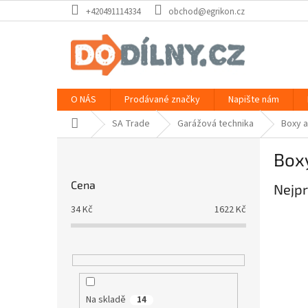
Přejít
+420491114334
obchod@egrikon.cz
na
obsah
O NÁS
Prodávané značky
Napište nám
Domů
SA Trade
Garážová technika
Boxy a
P
Boxy
o
s
Cena
Nejpr
t
r
34
Kč
1622
Kč
a
n
n
í
p
a
Na skladě
14