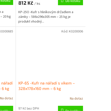
 košíku
Do košíku
812 Kč
/ ks
m a
KP-25O -Kufr s hliníkovým držadlem a
– 20 kg
zámky – 586x296x305 mm – 25 kg je
produkt vhodný...
K0300685
Kód:
K0200006
 nářadí
KP-6S -Kufr na nářadí s víkem –
 6 kg
328x178x160 mm – 6 kg
Na dotaz
Na dotaz
97 Kč bez DPH
 košíku
Do košíku