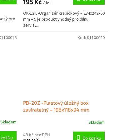
195 Kč
/ ks
OK-12K -Organizér krabičkový – 284x243x60
odný pro
mm – 9 je produkt vhodný pro dílnu,
servis,...
K1100016
Kód:
K1100020
PB-20Z -Plastový úložný box
zavíratelný – 198x118x94 mm
Skladem
Skladem
48 Kč bez DPH
 košíku
Do košíku