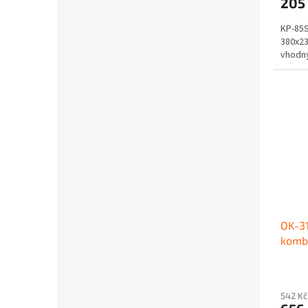
205
KP-85S
380x23
vhodný 
OK-31
komb
32
542 Kč