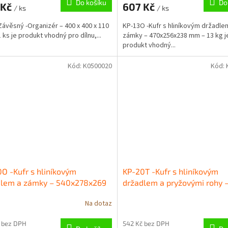
Do košíku
Do
 Kč
607 Kč
/ ks
/ ks
Závěsný -Organizér – 400 x 400 x 110
KP-13O -Kufr s hliníkovým držadle
 ks je produkt vhodný pro dílnu,...
zámky – 470x256x238 mm – 13 kg j
produkt vhodný...
Kód:
K0500020
Kód:
O -Kufr s hliníkovým
KP-20T -Kufr s hliníkovým
dlem a zámky – 540x278x269
držadlem a pryžovými rohy 
 20 kg
554x286x276 mm – 20 kg
Na dotaz
 bez DPH
542 Kč bez DPH