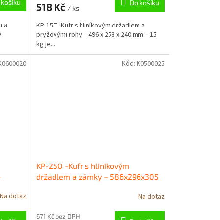
 košíku
Do košíku
518 Kč
/ ks
m a
KP-15T -Kufr s hliníkovým držadlem a
e
pryžovými rohy – 496 x 258 x 240 mm – 15
kg je...
K0600020
Kód:
K0500025
KP-25O -Kufr s hliníkovým
–
držadlem a zámky – 586x296x305
mm – 25 kg
Na dotaz
Na dotaz
671 Kč bez DPH