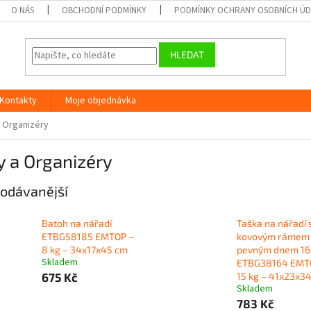
O NÁS
OBCHODNÍ PODMÍNKY
PODMÍNKY OCHRANY OSOBNÍCH Ú
HLEDAT
Kontakty
Moje objednávka
 Organizéry
 a Organizéry
odávanější
Batoh na nářadí
Taška na nářadí 
ETBG58185 EMTOP –
kovovým rámem
8 kg – 34x17x45 cm
pevným dnem 16
Skladem
ETBG38164 EMT
675 Kč
15 kg – 41x23x3
Skladem
783 Kč