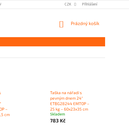
DAJŮ GDPR
MOJE OBJEDNÁVKA
CZK
Přihlášení
NÁKUPNÍ
Prázdný košík
KOŠÍK
s
Taška na nářadí s
pevným dnem 24"
"
ETBG28244 EMTOP –
OP –
25 kg – 60x23x35 cm
Skladem
4,5 cm
783 Kč