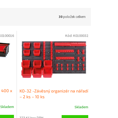
30
položek celkem
K0100016
Kód:
K0100032
 400 x
KO-32 -Závěsný organizér na nářadí
– 2 ks – 10 ks
Skladem
Skladem
323 Kč bez DPH