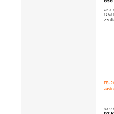
656
OK-31V
577x39
pro díln
PB-24
zavír
80 Kč 
97 