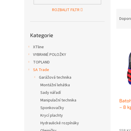
n
e
ROZBALIT FILTR
Ř
l
a
Dopor
z
Přeskočit
e
Kategorie
kategorie
V
n
ý
í
XTline
p
p
VYBRANÉ POLOŽKY
i
r
TOPLAND
s
o
p
d
SA Trade
r
u
Garážová technika
o
k
Montážní lehátka
d
t
Sady nářadí
u
ů
Manipulační technika
Bato
k
– 8 k
t
Sponkovačky
ů
Krycí plachty
Hydraulické rozpínáky
Olejničky
558 Kč