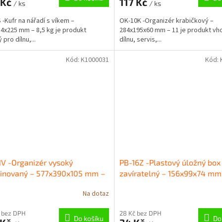
 Kč
117 Kč
/ ks
/ ks
 -Kufr na nářadí s víkem –
OK-10K -Organizér krabičkový –
4x225 mm – 8,5 kg je produkt
284x195x60 mm – 11 je produkt vh
pro dílnu,...
dílnu, servis,...
Kód:
K1000031
Kód:
V -Organizér vysoký
PB-16Z -Plastový úložný box
inovaný – 577x390x105 mm –
zavíratelný – 156x99x74 mm
Na dotaz
 bez DPH
28 Kč bez DPH
Do košíku
Do