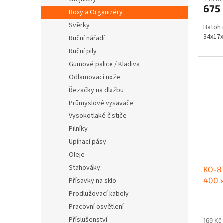
675
Boxy a Organizéry
Svěrky
Batoh 
34x17x
Ruční nářadí
Ruční pily
Gumové palice / Kladiva
Odlamovací nože
Řezačky na dlažbu
Průmyslové vysavače
Vysokotlaké čističe
Pilníky
Upínací pásy
Oleje
Stahováky
KO-8 
400 x
Přísavky na sklo
Prodlužovací kabely
Pracovní osvětlení
Příslušenství
169 Kč