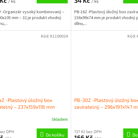
 Kč
34 Kč
/ ks
/ ks
 -Organizér vysoký kombinovaný –
PB-16Z -Plastový úložný box zavíra
0x105 mm – 32 je produkt vhodný
156x99x74 mm je produkt vhodný 
u,...
dílnu,...
Kód:
K1100024
Kód:
Z -Plastový úložný box
PB-30Z -Plastový úložný bo
atelný – 237x159x118 mm
zavíratelný – 296x197x147 
Skladem
bez DPH
137 Kč bez DPH
Do košíku
Do
Kč
166 Kč