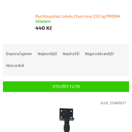
Rychloupínací závěs čtvercový 250 kg PROMA
Skladem
440 Kč
Ř
a
Doporučujeme
Nejlevnější
Nejdražší
Nejprodávanější
z
e
Abecedně
n
í
p
OTEVŘÍT FILTR
r
o
V
Kód:
25400037
d
ý
u
p
k
i
t
s
ů