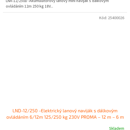
LNA-12/250D -Akumulátorový lanový mini naviják s dálkovým
ovládáním 12m 250 kg 18V...
Kód:
25400026
LND-12/250 -Elektrický lanový naviják s dálkovým
ovládáním 6/12m 125/250 kg 230V PROMA – 12 m – 6 m
Skladem