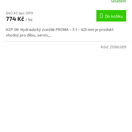
Skladem
640 Kč bez DPH
Do košíku
774 Kč
/ ks
HZP-5N -Hydraulický zvedák PROMA – 5 t – 425 mm je produkt
vhodný pro dílnu, servis,...
Kód:
25061009