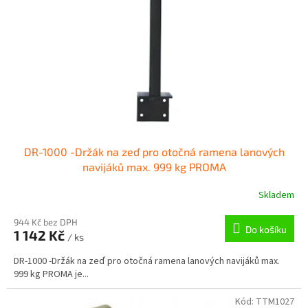
p
r
o
d
u
k
t
ů
DR-1000 -Držák na zeď pro otočná ramena lanových
navijáků max. 999 kg PROMA
Skladem
944 Kč bez DPH
Do košíku
1 142 Kč
/ ks
DR-1000 -Držák na zeď pro otočná ramena lanových navijáků max.
999 kg PROMA je...
Kód:
TTM1027