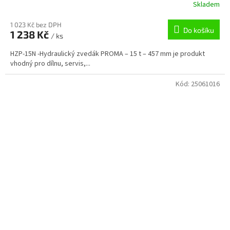
Skladem
1 023 Kč bez DPH
Do košíku
1 238 Kč
/ ks
HZP-15N -Hydraulický zvedák PROMA – 15 t – 457 mm je produkt
vhodný pro dílnu, servis,...
Kód:
25061016