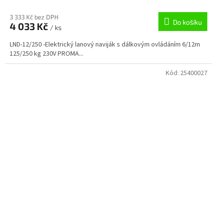
3 333 Kč bez DPH
Do košíku
4 033 Kč
/ ks
LND-12/250 -Elektrický lanový naviják s dálkovým ovládáním 6/12m
125/250 kg 230V PROMA...
Kód:
25400027