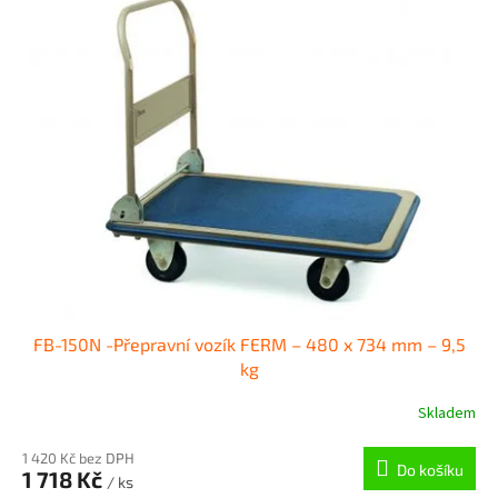
FB-150N -Přepravní vozík FERM – 480 x 734 mm – 9,5
kg
Skladem
1 420 Kč bez DPH
Do košíku
1 718 Kč
/ ks