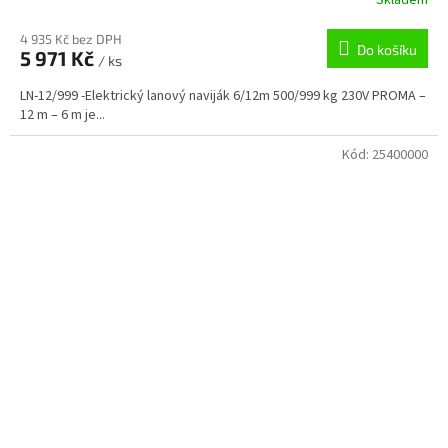
4 935 Kč bez DPH
Do košíku
5 971 Kč
/ ks
LN-12/999 -Elektrický lanový naviják 6/12m 500/999 kg 230V PROMA –
12 m – 6 m je...
Kód:
25400000