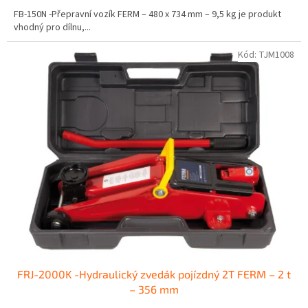
FB-150N -Přepravní vozík FERM – 480 x 734 mm – 9,5 kg je produkt
vhodný pro dílnu,...
Kód:
TJM1008
FRJ-2000K -Hydraulický zvedák pojízdný 2T FERM – 2 t
– 356 mm