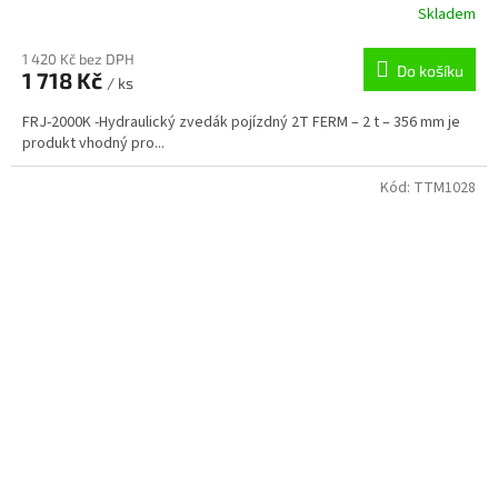
Skladem
1 420 Kč bez DPH
Do košíku
1 718 Kč
/ ks
FRJ-2000K -Hydraulický zvedák pojízdný 2T FERM – 2 t – 356 mm je
produkt vhodný pro...
Kód:
TTM1028