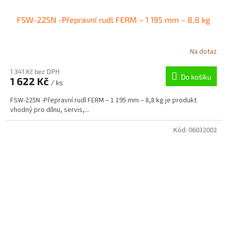
FSW-225N -Přepravní rudl FERM – 1 195 mm – 8,8 kg
Na dotaz
1 341 Kč bez DPH
Do košíku
1 622 Kč
/ ks
FSW-225N -Přepravní rudl FERM – 1 195 mm – 8,8 kg je produkt
vhodný pro dílnu, servis,...
Kód:
06032002