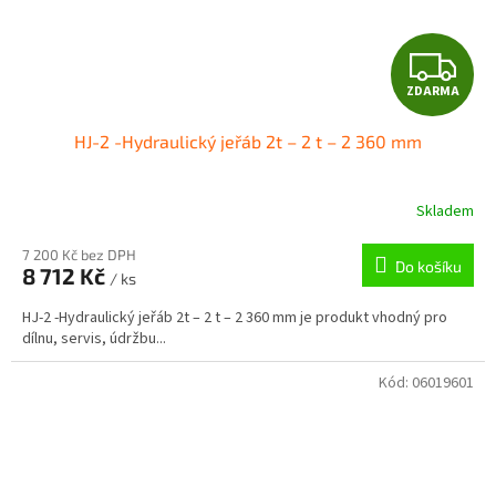
Z
ZDARMA
D
HJ-2 -Hydraulický jeřáb 2t – 2 t – 2 360 mm
A
R
Skladem
M
7 200 Kč bez DPH
Do košíku
8 712 Kč
/ ks
A
HJ-2 -Hydraulický jeřáb 2t – 2 t – 2 360 mm je produkt vhodný pro
dílnu, servis, údržbu...
Kód:
06019601