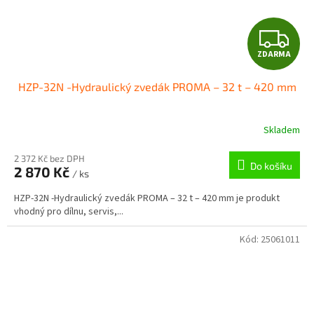
Z
ZDARMA
D
HZP-32N -Hydraulický zvedák PROMA – 32 t – 420 mm
A
R
Skladem
M
2 372 Kč bez DPH
Do košíku
2 870 Kč
/ ks
A
HZP-32N -Hydraulický zvedák PROMA – 32 t – 420 mm je produkt
vhodný pro dílnu, servis,...
Kód:
25061011