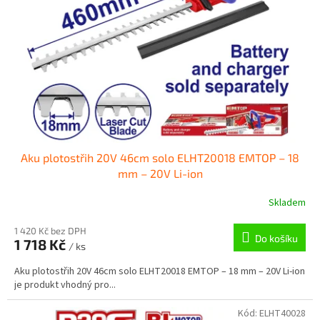
p
r
o
d
u
k
t
ů
Aku plotostřih 20V 46cm solo ELHT20018 EMTOP – 18
mm – 20V Li-ion
Skladem
1 420 Kč bez DPH
Do košíku
1 718 Kč
/ ks
Aku plotostřih 20V 46cm solo ELHT20018 EMTOP – 18 mm – 20V Li-ion
je produkt vhodný pro...
Kód:
ELHT40028