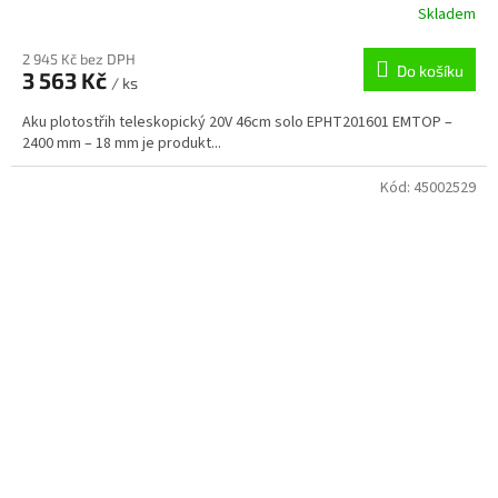
Skladem
2 945 Kč bez DPH
Do košíku
3 563 Kč
/ ks
Aku plotostřih teleskopický 20V 46cm solo EPHT201601 EMTOP –
2400 mm – 18 mm je produkt...
Kód:
45002529