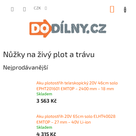
Přejít
NÁKUP
na
CZK
obsah
KOŠÍK
Nůžky na živý plot a trávu
Nejprodávanější
Aku plotostřih teleskopický 20V 46cm solo
EPHT201601 EMTOP – 2400 mm – 18 mm
Skladem
3 563 Kč
Aku plotostřih 20V 65cm solo ELHT40028
EMTOP – 27 mm – 40V Li-ion
Skladem
4 315 Kč