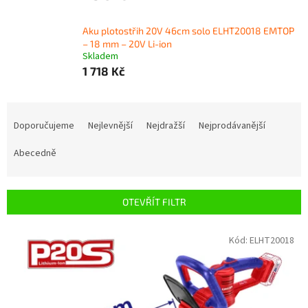
Aku plotostřih 20V 46cm solo ELHT20018 EMTOP
– 18 mm – 20V Li-ion
Skladem
1 718 Kč
Ř
a
Doporučujeme
Nejlevnější
Nejdražší
Nejprodávanější
z
e
Abecedně
n
í
p
OTEVŘÍT FILTR
r
o
V
Kód:
ELHT20018
d
ý
u
p
k
i
t
s
ů