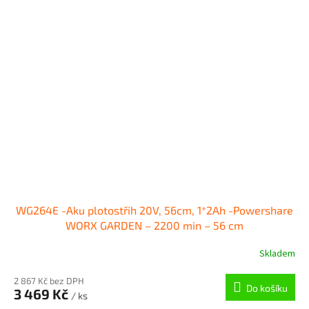
WG264E -Aku plotostřih 20V, 56cm, 1*2Ah -Powershare
WORX GARDEN – 2200 min – 56 cm
Skladem
2 867 Kč bez DPH
Do košíku
3 469 Kč
/ ks