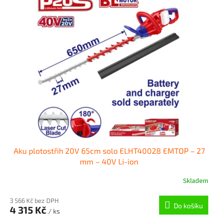
Aku plotostřih 20V 65cm solo ELHT40028 EMTOP – 27
mm – 40V Li-ion
Skladem
3 566 Kč bez DPH
Do košíku
4 315 Kč
/ ks