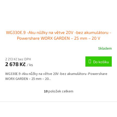
WG330E.9 -Aku nůžky na větve 20V -bez akumulátoru -
Powershare WORX GARDEN – 25 mm – 20 V
Skladem
2 213 Kč bez DPH
Do košíku
2 678 Kč
/ ks
WG330E.9 -Aku nůžky na větve 20V -bez akumulátoru -Powershare
WORX GARDEN – 25 mm – 20...
10
položek celkem
O
v
l
Z
á
á
d
p