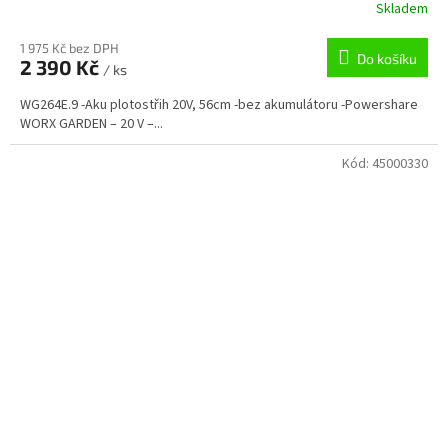
Skladem
1 975 Kč bez DPH
Do košíku
2 390 Kč
/ ks
WG264E.9 -Aku plotostřih 20V, 56cm -bez akumulátoru -Powershare
WORX GARDEN – 20 V –...
Kód:
45000330