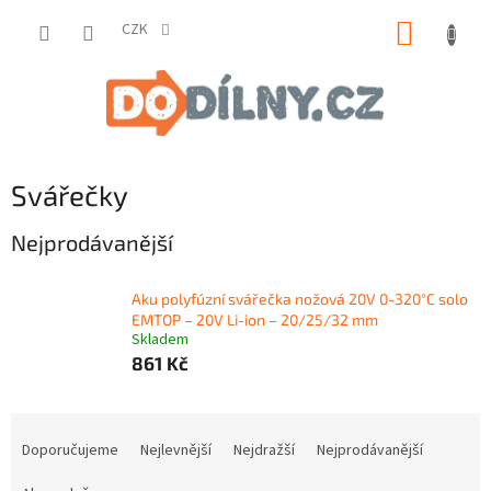
Přejít
NÁKUP
na
CZK
obsah
KOŠÍK
Svářečky
Nejprodávanější
Aku polyfúzní svářečka nožová 20V 0-320°C solo
EMTOP – 20V Li-ion – 20/25/32 mm
Skladem
861 Kč
Ř
a
Doporučujeme
Nejlevnější
Nejdražší
Nejprodávanější
z