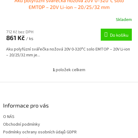
Aku polyfúzní svářečka nožová 20V 0-320°C solo
EMTOP – 20V Li-ion – 20/25/32 mm
Skladem
712 Kč bez DPH
Do košíku
861 Kč
/ ks
Aku polyfúzní svářečka nožová 20V 0-320°C solo EMTOP – 20V Li-ion
– 20/25/32 mm je...
1
položek celkem
O
v
l
Z
á
á
d
p
a
a
Informace pro vás
c
t
í
O NÁS
í
p
Obchodní podmínky
r
v
Podmínky ochrany osobních údajů GDPR
k