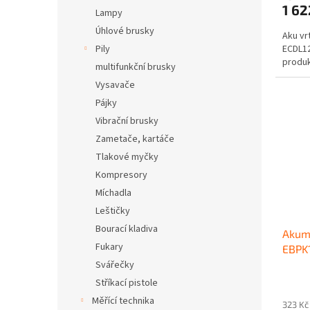
1 62
Lampy
Úhlové brusky
Aku vr
Pily
ECDL12
produkt
multifunkční brusky
Vysavače
Pájky
Vibrační brusky
Zametače, kartáče
Tlakové myčky
Kompresory
Míchadla
Leštičky
Bourací kladiva
Akumu
Fukary
EBPK
Svářečky
Stříkací pistole
Měřící technika
323 Kč