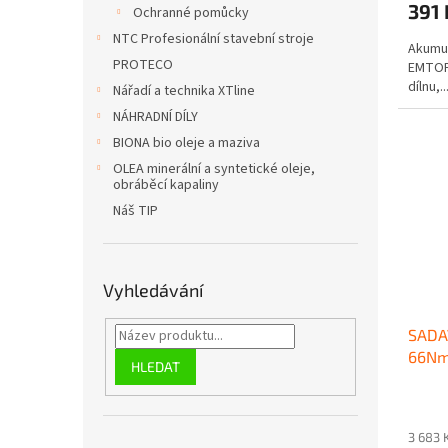
391
Ochranné pomůcky
NTC Profesionální stavební stroje
Akumul
PROTECO
EMTOP 
dílnu,..
Nářadí a technika XTline
NÁHRADNÍ DÍLY
BIONA bio oleje a maziva
OLEA minerální a syntetické oleje,
obráběcí kapaliny
Náš TIP
Vyhledávání
SADAV
66Nm
HLEDAT
AKU 
EMTO
3 683 