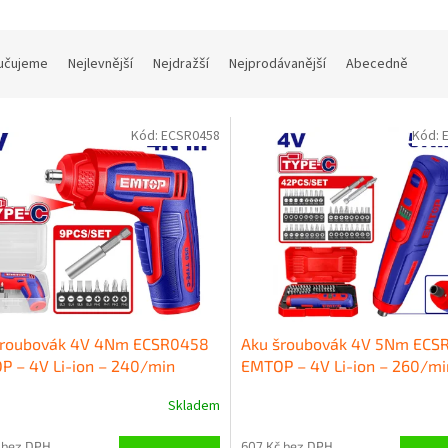
učujeme
Nejlevnější
Nejdražší
Nejprodávanější
Abecedně
Kód:
ECSR0458
Kód:
šroubovák 4V 4Nm ECSR0458
Aku šroubovák 4V 5Nm ECS
 – 4V Li-ion – 240/min
EMTOP – 4V Li-ion – 260/mi
Skladem
 bez DPH
607 Kč bez DPH