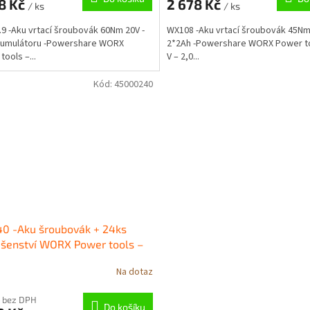
8 Kč
2 678 Kč
/ ks
/ ks
9 -Aku vrtací šroubovák 60Nm 20V -
WX108 -Aku vrtací šroubovák 45Nm
kumulátoru -Powershare WORX
2*2Ah -Powershare WORX Power to
tools –...
V – 2,0...
Kód:
45000240
0 -Aku šroubovák + 24ks
ušenství WORX Power tools –
t/min – 4 V
Na dotaz
 bez DPH
Do košíku