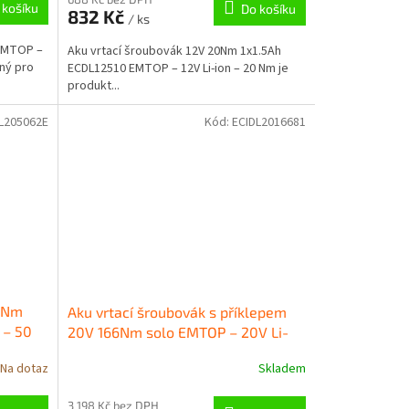
 košíku
Do košíku
832 Kč
/ ks
EMTOP –
Aku vrtací šroubovák 12V 20Nm 1x1.5Ah
dný pro
ECDL12510 EMTOP – 12V Li-ion – 20 Nm je
produkt...
L205062E
Kód:
ECIDL2016681
50Nm
Aku vrtací šroubovák s příklepem
 – 50
20V 166Nm solo EMTOP – 20V Li-
ion – 30000 min
Na dotaz
Skladem
3 198 Kč bez DPH