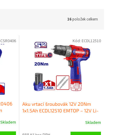
16
položek celkem
ECSR0406
Kód:
ECDL12510
R0406
Aku vrtací šroubovák 12V 20Nm
n
1x1.5Ah ECDL12510 EMTOP – 12V Li-
ion – 20 Nm
Skladem
Skladem
688 Kč bez DPH