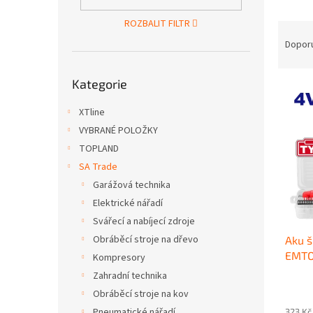
n
e
ROZBALIT FILTR
Ř
l
a
Dopor
z
Přeskočit
e
Kategorie
kategorie
V
n
ý
í
XTline
p
p
VYBRANÉ POLOŽKY
i
r
TOPLAND
s
o
p
d
SA Trade
r
u
Garážová technika
o
k
Elektrické nářadí
d
t
Svářecí a nabíjecí zdroje
u
ů
Obráběcí stroje na dřevo
Aku 
k
EMTOP
t
Kompresory
ů
Zahradní technika
Obráběcí stroje na kov
Pneumatické nářadí
323 Kč