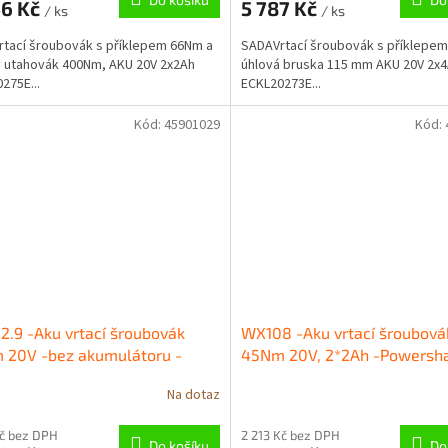
56 Kč
5 787 Kč
/ ks
/ ks
tací šroubovák s příklepem 66Nm a
SADAVrtací šroubovák s příklepe
 utahovák 400Nm, AKU 20V 2x2Ah
úhlová bruska 115 mm AKU 20V 2x
275E...
ECKL20273E...
Kód:
45901029
Kód:
.9 -Aku vrtací šroubovák
WX108 -Aku vrtací šroubová
 20V -bez akumulátoru -
45Nm 20V, 2*2Ah -Powersh
rshare WORX Power tools –
WORX Power tools – 20 V – 
Na dotaz
m – 40/13 mm
Kč bez DPH
2 213 Kč bez DPH
Do košíku
Do