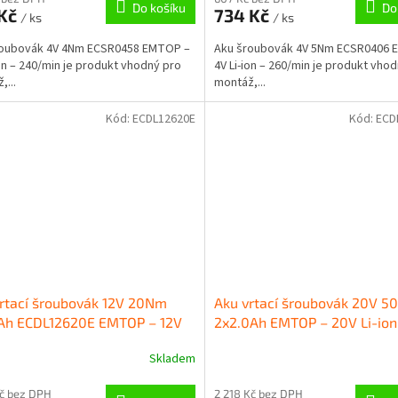
Do košíku
Do
 Kč
734 Kč
/ ks
/ ks
roubovák 4V 4Nm ECSR0458 EMTOP –
Aku šroubovák 4V 5Nm ECSR0406 
ion – 240/min je produkt vhodný pro
4V Li-ion – 260/min je produkt vho
,...
montáž,...
Kód:
ECDL12620E
Kód:
ECD
rtací šroubovák 12V 20Nm
Aku vrtací šroubovák 20V 
5Ah ECDL12620E EMTOP – 12V
2x2.0Ah EMTOP – 20V Li-ion
n – 45 Nm
Nm
Skladem
Kč bez DPH
2 218 Kč bez DPH