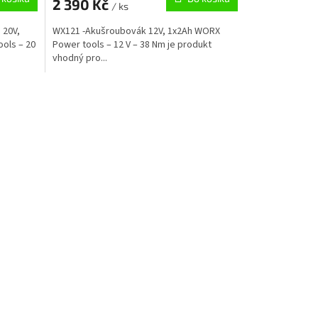
2 390 Kč
/ ks
 20V,
WX121 -Akušroubovák 12V, 1x2Ah WORX
ols – 20
Power tools – 12 V – 38 Nm je produkt
vhodný pro...