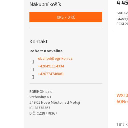
4 4
Nákupní košík
SADAVr
0
KS /
0 KČ
rázový
ECKL20
Kontakt
Robert Konvalina
obchod
@
egrikon.cz
+420491114334
+420774746861
EGRIKON s.r.o.
WX102
Vrchoviny 63
60Nm
549 01 Nové Město nad Metují
Powe
IČ: 28778367
DIČ: CZ28778367
60 N
1 817 