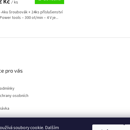
2 Kč
/ ks
-Aku šroubovák + 24ks příslušenství
ower tools – 300 ot/min – 4 V je...
O
v
l
á
d
a
c
í
e pro vás
p
r
v
podmínky
k
chrany osobních
y
v
ý
návka
p
i
s
užívá soubory cookie. Dalším