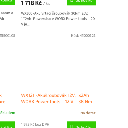
Do košíku
1 718 Kč
/ ks
m 66Nm a
WX100 -Aku vrtací šroubovák 30Nm 20V,
4Ah
1*2Ah -Powershare WORX Power tools – 20
V je...
45900108
Kód:
45000121
k
WX121 -Akušroubovák 12V, 1x2Ah
are
WORX Power tools – 12 V – 38 Nm
2,0 Ah
Skladem
Na dotaz
1 975 Kč bez DPH
 košíku
Do košíku