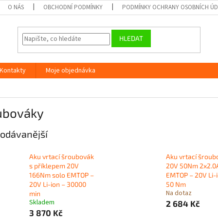
O NÁS
OBCHODNÍ PODMÍNKY
PODMÍNKY OCHRANY OSOBNÍCH Ú
HLEDAT
Kontakty
Moje objednávka
ubováky
odávanější
Aku vrtací šroubovák
Aku vrtací šroub
s příklepem 20V
20V 50Nm 2x2.0
166Nm solo EMTOP –
EMTOP – 20V Li-i
20V Li-ion – 30000
50 Nm
Na dotaz
min
Skladem
2 684 Kč
3 870 Kč