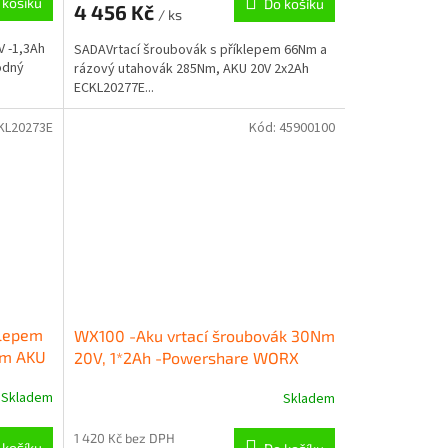
 košíku
Do košíku
4 456 Kč
/ ks
V -1,3Ah
SADAVrtací šroubovák s příklepem 66Nm a
odný
rázový utahovák 285Nm, AKU 20V 2x2Ah
ECKL20277E...
KL20273E
Kód:
45900100
klepem
WX100 -Aku vrtací šroubovák 30Nm
mm AKU
20V, 1*2Ah -Powershare WORX
OP –
Power tools – 20 V
Skladem
Skladem
1 420 Kč bez DPH
 košíku