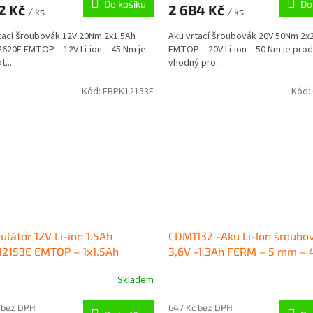
Do košíku
Do
2 Kč
2 684 Kč
/ ks
/ ks
tací šroubovák 12V 20Nm 2x1.5Ah
Aku vrtací šroubovák 20V 50Nm 2x
620E EMTOP – 12V Li-ion – 45 Nm je
EMTOP – 20V Li-ion – 50 Nm je pro
...
vhodný pro...
Kód:
EBPK12153E
Kód:
látor 12V Li-ion 1.5Ah
CDM1132 -Aku Li-Ion šroubo
12153E EMTOP – 1x1.5Ah
3,6V -1,3Ah FERM – 5 mm –
Skladem
 bez DPH
647 Kč bez DPH