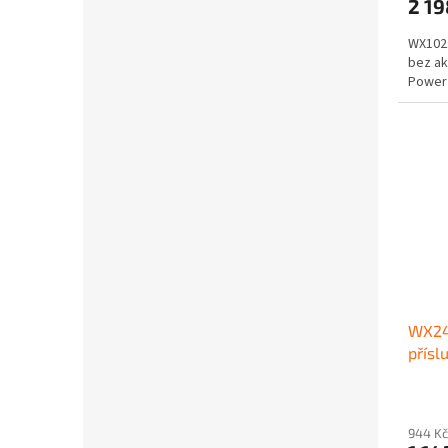
2 19
WX102.
bez a
Power 
WX24
přísl
300 o
944 Kč