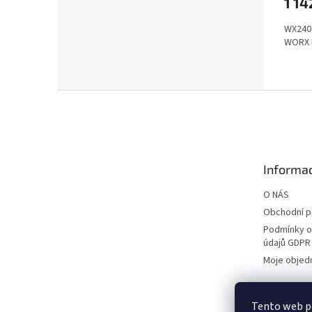
1 14
WX240 
WORX P
Z
á
p
a
t
Informac
í
O NÁS
Obchodní 
Podmínky o
údajů GDPR
Moje objed
Tento web po