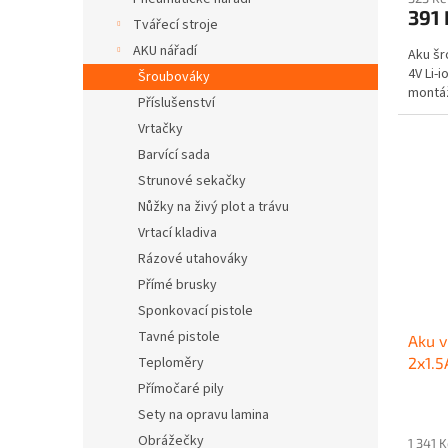
391
Tvářecí stroje
AKU nářadí
Aku š
4V Li-
Šroubováky
montáž
Příslušenství
Vrtačky
Barvící sada
Strunové sekačky
Nůžky na živý plot a trávu
Vrtací kladiva
Rázové utahováky
Přímé brusky
Sponkovací pistole
Tavné pistole
Aku v
Teploměry
2x1.
Li-io
Přímočaré pily
Sety na opravu lamina
Obrážečky
1 341 