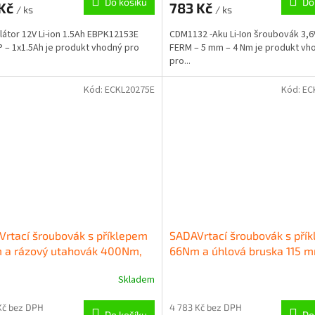
Do košíku
Do
 Kč
783 Kč
/ ks
/ ks
átor 12V Li-ion 1.5Ah EBPK12153E
CDM1132 -Aku Li-Ion šroubovák 3,6
– 1x1.5Ah je produkt vhodný pro
FERM – 5 mm – 4 Nm je produkt vh
.
pro...
Kód:
ECKL20275E
Kód:
EC
rtací šroubovák s příklepem
SADAVrtací šroubovák s pří
 a rázový utahovák 400Nm,
66Nm a úhlová bruska 115 
20V 2x2Ah ECKL20275E
20V 2x4Ah ECKL20273E EMT
Skladem
P – 30000/min
20V Li-ion
Kč bez DPH
4 783 Kč bez DPH
Do košíku
Do