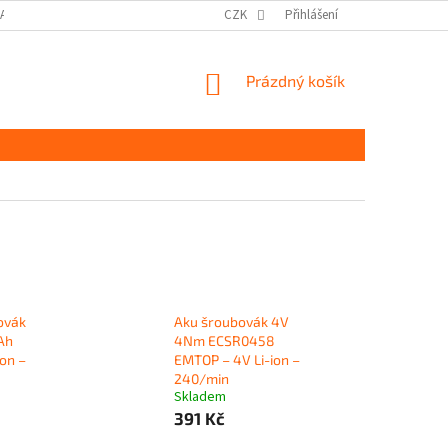
DAJŮ GDPR
MOJE OBJEDNÁVKA
CZK
Přihlášení
NÁKUPNÍ
Prázdný košík
KOŠÍK
ovák
Aku šroubovák 4V
Ah
4Nm ECSR0458
on –
EMTOP – 4V Li-ion –
240/min
Skladem
391 Kč