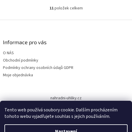
11
položek celkem
O
v
l
Z
á
á
d
p
a
a
Informace pro vás
c
t
í
O NÁS
í
p
Obchodní podmínky
r
v
Podmínky ochrany osobních údajů GDPR
k
Moje objednávka
y
v
ý
p
nahradni-uhliky.cz
i
s
Tento web používá soubory cookie. Dalším procházením
u
tohoto webu vyjadřujete souhlas s jejich používáním.
Vytvořil Shoptet
Nastavení