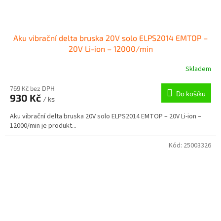
Aku vibrační delta bruska 20V solo ELPS2014 EMTOP –
20V Li-ion – 12000/min
Skladem
769 Kč bez DPH
Do košíku
930 Kč
/ ks
Aku vibrační delta bruska 20V solo ELPS2014 EMTOP – 20V Li-ion –
12000/min je produkt...
Kód:
25003326