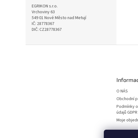
EGRIKON s.r.o.
Vrchoviny 63
549 01 Nové Město nad Metují
IČ: 28778367
DIČ: CZ28778367
Z
á
p
a
t
Informac
í
O NÁS
Obchodní 
Podmínky o
údajů GDPR
Moje objed