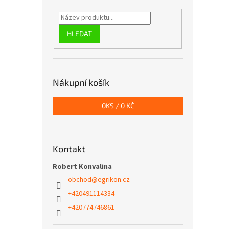
HLEDAT
Nákupní košík
0
KS /
0 KČ
Kontakt
Robert Konvalina
obchod
@
egrikon.cz
+420491114334
+420774746861