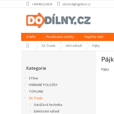
Přejít
+420491114334
obchod@egrikon.cz
na
obsah
O NÁS
Prodávané značky
Napište nám
Domů
SA Trade
AKU nářadí
Pájky
P
Páj
o
Přeskočit
s
Kategorie
kategorie
Pájky
t
r
XTline
a
VYBRANÉ POLOŽKY
n
TOPLAND
n
í
SA Trade
p
Garážová technika
a
Elektrické nářadí