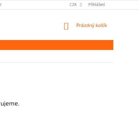
DAJŮ GDPR
MOJE OBJEDNÁVKA
CZK
Přihlášení
NÁKUPNÍ
Prázdný košík
KOŠÍK
vujeme.