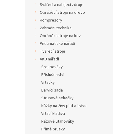
n
Svářecí a nabíjecí zdroje
e
Obráběcí stroje na dřevo
l
Kompresory
Zahradní technika
Obráběcí stroje na kov
Pneumatické nářadí
Tvářecí stroje
AKU nářadí
Šroubováky
Příslušenství
Vrtačky
Barvící sada
Strunové sekačky
Nůžky na živý plot a trávu
Vrtací kladiva
Rázové utahováky
Přímé brusky